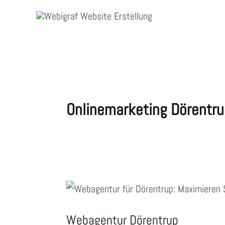
Zum
Inhalt
springen
Onlinemarketing Dörentru
Webagentur Dörentrup