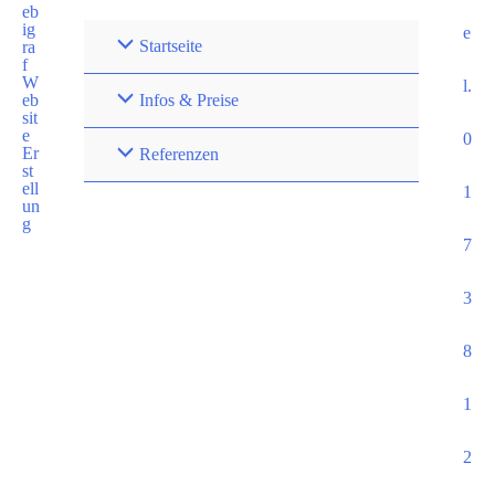
e
Startseite
l.
Infos & Preise
0
Referenzen
1
7
3
8
1
2