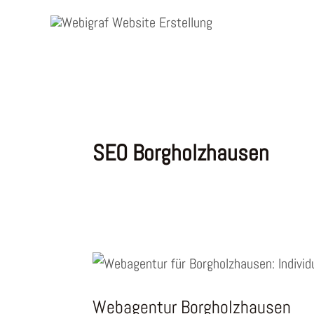
Zum
Inhalt
springen
SEO Borgholzhausen
Webagentur Borgholzhausen