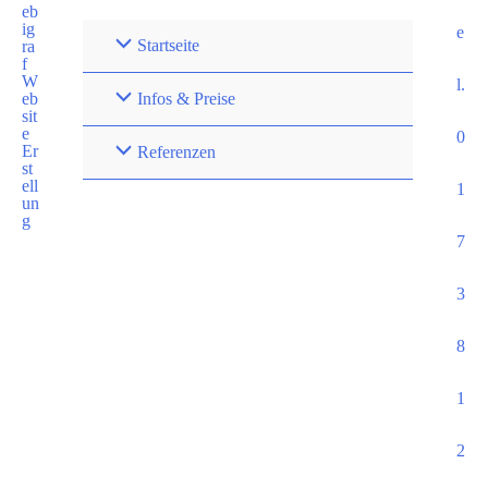
e
Startseite
l.
Infos & Preise
0
Referenzen
1
7
3
8
1
2