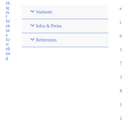
e
Startseite
l.
Infos & Preise
0
Referenzen
1
7
3
8
1
2