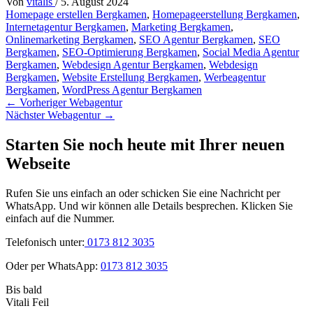
Von
vitalis
/
5. August 2024
Homepage erstellen Bergkamen
,
Homepageerstellung Bergkamen
,
Internetagentur Bergkamen
,
Marketing Bergkamen
,
Onlinemarketing Bergkamen
,
SEO Agentur Bergkamen
,
SEO
Bergkamen
,
SEO-Optimierung Bergkamen
,
Social Media Agentur
Bergkamen
,
Webdesign Agentur Bergkamen
,
Webdesign
Bergkamen
,
Website Erstellung Bergkamen
,
Werbeagentur
Bergkamen
,
WordPress Agentur Bergkamen
←
Vorheriger Webagentur
Nächster Webagentur
→
Starten Sie noch heute mit Ihrer neuen
Webseite
Rufen Sie uns einfach an oder schicken Sie eine Nachricht per
WhatsApp. Und wir können alle Details besprechen. Klicken Sie
einfach auf die Nummer.
Telefonisch unter:
0173 812 3035
Oder per WhatsApp:
0173 812 3035
Bis bald
Vitali Feil