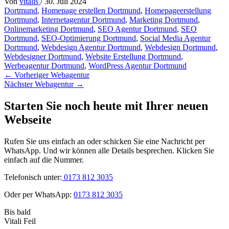
Von
vitalis
/
30. Juli 2024
Dortmund
,
Homepage erstellen Dortmund
,
Homepageerstellung
Dortmund
,
Internetagentur Dortmund
,
Marketing Dortmund
,
Onlinemarketing Dortmund
,
SEO Agentur Dortmund
,
SEO
Dortmund
,
SEO-Optimierung Dortmund
,
Social Media Agentur
Dortmund
,
Webdesign Agentur Dortmund
,
Webdesign Dortmund
,
Webdesigner Dortmund
,
Website Erstellung Dortmund
,
Werbeagentur Dortmund
,
WordPress Agentur Dortmund
←
Vorheriger Webagentur
Nächster Webagentur
→
Starten Sie noch heute mit Ihrer neuen
Webseite
Rufen Sie uns einfach an oder schicken Sie eine Nachricht per
WhatsApp. Und wir können alle Details besprechen. Klicken Sie
einfach auf die Nummer.
Telefonisch unter:
0173 812 3035
Oder per WhatsApp:
0173 812 3035
Bis bald
Vitali Feil