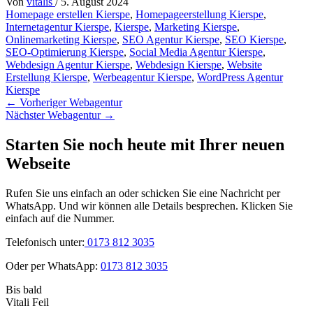
Von
vitalis
/
5. August 2024
Homepage erstellen Kierspe
,
Homepageerstellung Kierspe
,
Internetagentur Kierspe
,
Kierspe
,
Marketing Kierspe
,
Onlinemarketing Kierspe
,
SEO Agentur Kierspe
,
SEO Kierspe
,
SEO-Optimierung Kierspe
,
Social Media Agentur Kierspe
,
Webdesign Agentur Kierspe
,
Webdesign Kierspe
,
Website
Erstellung Kierspe
,
Werbeagentur Kierspe
,
WordPress Agentur
Kierspe
←
Vorheriger Webagentur
Nächster Webagentur
→
Starten Sie noch heute mit Ihrer neuen
Webseite
Rufen Sie uns einfach an oder schicken Sie eine Nachricht per
WhatsApp. Und wir können alle Details besprechen. Klicken Sie
einfach auf die Nummer.
Telefonisch unter:
0173 812 3035
Oder per WhatsApp:
0173 812 3035
Bis bald
Vitali Feil