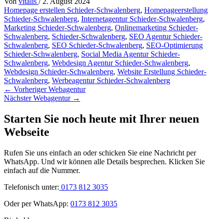
Von
vitalis
/
2. August 2024
Homepage erstellen Schieder-Schwalenberg
,
Homepageerstellung
Schieder-Schwalenberg
,
Internetagentur Schieder-Schwalenberg
,
Marketing Schieder-Schwalenberg
,
Onlinemarketing Schieder-
Schwalenberg
,
Schieder-Schwalenberg
,
SEO Agentur Schieder-
Schwalenberg
,
SEO Schieder-Schwalenberg
,
SEO-Optimierung
Schieder-Schwalenberg
,
Social Media Agentur Schieder-
Schwalenberg
,
Webdesign Agentur Schieder-Schwalenberg
,
Webdesign Schieder-Schwalenberg
,
Website Erstellung Schieder-
Schwalenberg
,
Werbeagentur Schieder-Schwalenberg
←
Vorheriger Webagentur
Nächster Webagentur
→
Starten Sie noch heute mit Ihrer neuen
Webseite
Rufen Sie uns einfach an oder schicken Sie eine Nachricht per
WhatsApp. Und wir können alle Details besprechen. Klicken Sie
einfach auf die Nummer.
Telefonisch unter:
0173 812 3035
Oder per WhatsApp:
0173 812 3035