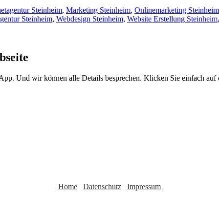
netagentur Steinheim
,
Marketing Steinheim
,
Onlinemarketing Steinheim
gentur Steinheim
,
Webdesign Steinheim
,
Website Erstellung Steinheim
bseite
sApp. Und wir können alle Details besprechen. Klicken Sie einfach au
Home
Datenschutz
Impressum