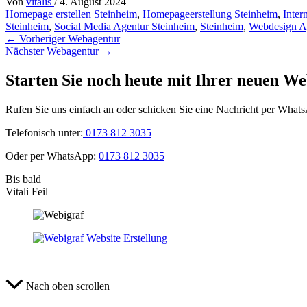
Von
vitalis
/
4. August 2024
Homepage erstellen Steinheim
,
Homepageerstellung Steinheim
,
Inter
Steinheim
,
Social Media Agentur Steinheim
,
Steinheim
,
Webdesign A
←
Vorheriger Webagentur
Nächster Webagentur
→
Starten Sie noch heute mit Ihrer neuen We
Rufen Sie uns einfach an oder schicken Sie eine Nachricht per What
Telefonisch unter:
0173 812 3035
Oder per WhatsApp:
0173 812 3035
Bis bald
Vitali Feil
Nach oben scrollen