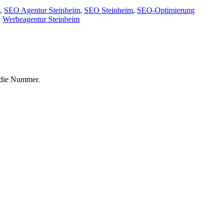
,
SEO Agentur Steinheim
,
SEO Steinheim
,
SEO-Optimierung
,
Werbeagentur Steinheim
f die Nummer.