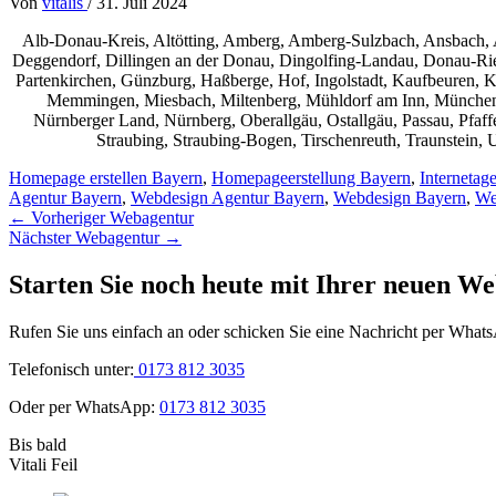
Von
vitalis
/
31. Juli 2024
Alb-Donau-Kreis, Altötting, Amberg, Amberg-Sulzbach, Ansbach, 
Deggendorf, Dillingen an der Donau, Dingolfing-Landau, Donau-Ries,
Partenkirchen, Günzburg, Haßberge, Hof, Ingolstadt, Kaufbeuren, 
Memmingen, Miesbach, Miltenberg, Mühldorf am Inn, München,
Nürnberger Land, Nürnberg, Oberallgäu, Ostallgäu, Passau, Pfaf
Straubing, Straubing-Bogen, Tirschenreuth, Traunstein
Homepage erstellen Bayern
,
Homepageerstellung Bayern
,
Internetag
Agentur Bayern
,
Webdesign Agentur Bayern
,
Webdesign Bayern
,
We
←
Vorheriger Webagentur
Nächster Webagentur
→
Starten Sie noch heute mit Ihrer neuen We
Rufen Sie uns einfach an oder schicken Sie eine Nachricht per What
Telefonisch unter:
0173 812 3035
Oder per WhatsApp:
0173 812 3035
Bis bald
Vitali Feil