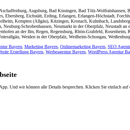
Aschaffenburg, Augsburg, Bad Kissingen, Bad Tölz-Wolfratshausen,
 Ebersberg, Eichstätt, Erding, Erlangen, Erlangen-Höchstadt, Forchh
Kelheim, Kempten (Allgäu), Kitzingen, Kronach, Kulmbach, Landsberg 
 Neuburg-Schrobenhausen, Neumarkt in der Oberpfalz, Neustadt an 
fenhofen an der Ilm, Regen, Regensburg, Rhön-Grabfeld, Rosenheim, R
, Unterallgäu, Weiden in der Oberpfalz, Weilheim-Schongau, Weißenbu
entur Bayern
,
Marketing Bayern
,
Onlinemarketing Bayern
,
SEO Agentu
bsite Erstellung Bayern
,
Werbeagentur Bayern
,
WordPress Agentur Ba
bseite
sApp. Und wir können alle Details besprechen. Klicken Sie einfach au