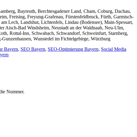
 Bamberg, Bayreuth, Berchtesgadener Land, Cham, Coburg, Dachau,
eim, Freising, Freyung-Grafenau, Fürstenfeldbruck, Fürth, Garmisch-
am Lech, Landshut, Lichtenfels, Lindau (Bodensee), Main-Spessart,
der Aisch-Bad Windsheim, Neustadt an der Waldnaab, Neu-Ulm,
oth, Rottal-Inn, Schwabach, Schwandorf, Schweinfurt, Starnberg,
rg-Gunzenhausen, Wunsiedel im Fichtelgebirge, Würzburg
r Bayern
,
SEO Bayern
,
SEO-Optimierung Bayern
,
Social Media
yern
f die Nummer.