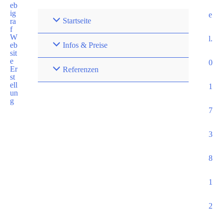
e
Startseite
l.
Infos & Preise
0
Referenzen
1
7
3
8
1
2