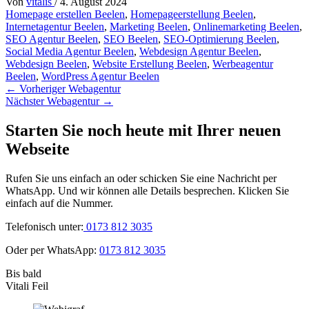
Von
vitalis
/
4. August 2024
Homepage erstellen Beelen
,
Homepageerstellung Beelen
,
Internetagentur Beelen
,
Marketing Beelen
,
Onlinemarketing Beelen
,
SEO Agentur Beelen
,
SEO Beelen
,
SEO-Optimierung Beelen
,
Social Media Agentur Beelen
,
Webdesign Agentur Beelen
,
Webdesign Beelen
,
Website Erstellung Beelen
,
Werbeagentur
Beelen
,
WordPress Agentur Beelen
←
Vorheriger Webagentur
Nächster Webagentur
→
Starten Sie noch heute mit Ihrer neuen
Webseite
Rufen Sie uns einfach an oder schicken Sie eine Nachricht per
WhatsApp. Und wir können alle Details besprechen. Klicken Sie
einfach auf die Nummer.
Telefonisch unter:
0173 812 3035
Oder per WhatsApp:
0173 812 3035
Bis bald
Vitali Feil