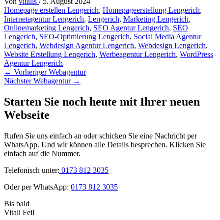
Von
vitalis
/
5. August 2024
Homepage erstellen Lengerich
,
Homepageerstellung Lengerich
,
Internetagentur Lengerich
,
Lengerich
,
Marketing Lengerich
,
Onlinemarketing Lengerich
,
SEO Agentur Lengerich
,
SEO
Lengerich
,
SEO-Optimierung Lengerich
,
Social Media Agentur
Lengerich
,
Webdesign Agentur Lengerich
,
Webdesign Lengerich
,
Website Erstellung Lengerich
,
Werbeagentur Lengerich
,
WordPress
Agentur Lengerich
←
Vorheriger Webagentur
Nächster Webagentur
→
Starten Sie noch heute mit Ihrer neuen
Webseite
Rufen Sie uns einfach an oder schicken Sie eine Nachricht per
WhatsApp. Und wir können alle Details besprechen. Klicken Sie
einfach auf die Nummer.
Telefonisch unter:
0173 812 3035
Oder per WhatsApp:
0173 812 3035
Bis bald
Vitali Feil