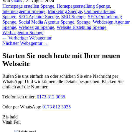
Von
vitalis
/
2. August 2024
Homepage erstellen Spenge
,
Homepageerstellung Spenge
,
Internetagentur Spenge
,
Marketing Spenge
,
Onlinemarketing
Spenge
,
SEO Agentur Spenge
,
SEO Spenge
,
SEO-Optimierung
Spenge
,
Social Media Agentur Spenge
,
Spenge
,
Webdesign Agentur
Spenge
,
Webdesign Spenge
,
Website Erstellung Spenge
,
Werbeagentur Spenge
←
Vorheriger Webagentur
Nächster Webagentur
→
Starten Sie noch heute mit Ihrer neuen
Webseite
Rufen Sie uns einfach an oder schicken Sie eine Nachricht per
WhatsApp. Und wir können alle Details besprechen. Klicken Sie
einfach auf die Nummer.
Telefonisch unter:
0173 812 3035
Oder per WhatsApp:
0173 812 3035
Bis bald
Vitali Feil