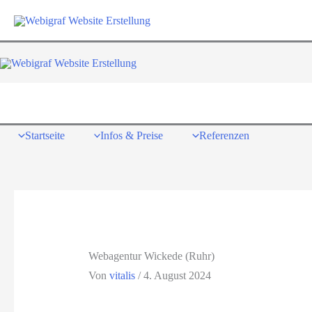
Zum
Inhalt
springen
Startseite
Infos & Preise
Referenzen
Webagentur Wickede (Ruhr)
Von
vitalis
/
4. August 2024