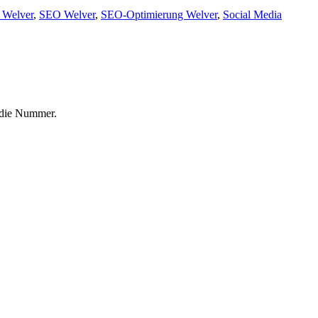
 Welver
,
SEO Welver
,
SEO-Optimierung Welver
,
Social Media
f die Nummer.