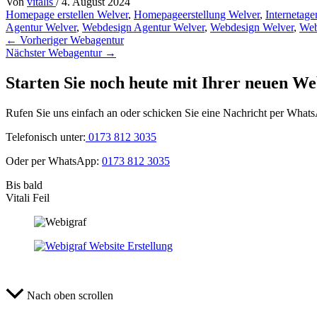
Von
vitalis
/
4. August 2024
Homepage erstellen Welver
,
Homepageerstellung Welver
,
Internetage
Agentur Welver
,
Webdesign Agentur Welver
,
Webdesign Welver
,
Web
←
Vorheriger Webagentur
Nächster Webagentur
→
Starten Sie noch heute mit Ihrer neuen We
Rufen Sie uns einfach an oder schicken Sie eine Nachricht per What
Telefonisch unter:
0173 812 3035
Oder per WhatsApp:
0173 812 3035
Bis bald
Vitali Feil
Nach oben scrollen