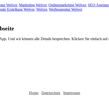
ntur Welver
,
Marketing Welver
,
Onlinemarketing Welver
,
SEO Agentur
site Erstellung Welver
,
Welver
,
Werbeagentur Welver
bseite
sApp. Und wir können alle Details besprechen. Klicken Sie einfach au
Home
Datenschutz
Impressum