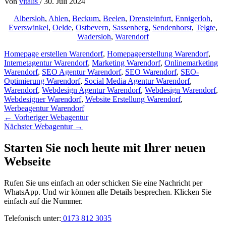
Von
vitalis
/
30. Juli 2024
Albersloh
,
Ahlen
,
Beckum
,
Beelen
,
Drensteinfurt
,
Ennigerloh
,
Everswinkel
,
Oelde
,
Ostbevern
,
Sassenberg
,
Sendenhorst
,
Telgte
,
Wadersloh
,
Warendorf
Homepage erstellen Warendorf
,
Homepageerstellung Warendorf
,
Internetagentur Warendorf
,
Marketing Warendorf
,
Onlinemarketing
Warendorf
,
SEO Agentur Warendorf
,
SEO Warendorf
,
SEO-
Optimierung Warendorf
,
Social Media Agentur Warendorf
,
Warendorf
,
Webdesign Agentur Warendorf
,
Webdesign Warendorf
,
Webdesigner Warendorf
,
Website Erstellung Warendorf
,
Werbeagentur Warendorf
←
Vorheriger Webagentur
Nächster Webagentur
→
Starten Sie noch heute mit Ihrer neuen
Webseite
Rufen Sie uns einfach an oder schicken Sie eine Nachricht per
WhatsApp. Und wir können alle Details besprechen. Klicken Sie
einfach auf die Nummer.
Telefonisch unter:
0173 812 3035